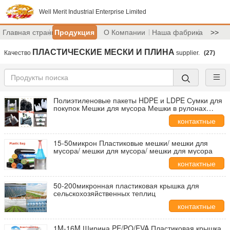
Well Merit Industrial Enterprise Limited
Главная страница
Продукция
О Компании
Наша фабрика
>>
ПЛАСТИЧЕСКИЕ МЕСКИ И ПЛИНА
Качество
supplier.
(27)
Полиэтиленовые пакеты HDPE и LDPE Сумки для
покупок Мешки для мусора Мешки в рулонах
Мешки-майки
контактные
данные
15-50микрон Пластиковые мешки/ мешки для
мусора/ мешки для мусора/ мешки для мусора
контактные
данные
50-200микронная пластиковая крышка для
сельскохозяйственных теплиц
контактные
данные
1M-16M Ширина PE/PO/EVA Пластиковая крышка