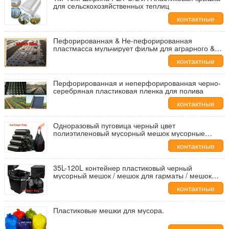
для сельскохозяйственных теплиц
контактные
данные
Пефорированная & Не-пефорированная
пластмасса мульчирует фильм для аграрного &
садовничать
контактные
данные
Перфорированная и неперфорированная черно-
серебряная пластиковая пленка для полива
контактные
данные
Одноразовый пуговица черный цвет
полиэтиленовый мусорный мешок мусорные
мешки на ролике
контактные
данные
35L-120L контейнер пластиковый черный
мусорный мешок / мешок для гарматы / мешок
для мусора
контактные
данные
Пластиковые мешки для мусора.