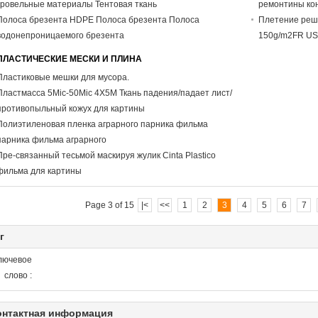
кровельные материалы Тентовая ткань
ремонтины кон
Полоса брезента HDPE Полоса брезента Полоса
Плетение реше
водонепроницаемого брезента
150g/m2FR US
ПЛАСТИЧЕСКИЕ МЕСКИ И ПЛИНА
Пластиковые мешки для мусора.
Пластмасса 5Mic-50Mic 4X5M Ткань падения/падает лист/
противопыльный кожух для картины
Полиэтиленовая пленка аграрного парника фильма
парника фильма аграрного
Пре-связанный тесьмой маскируя жулик Cinta Plastico
фильма для картины
Page 3 of 15
|<
<<
1
2
3
4
5
6
7
г
лючевое
слово :
онтактная информация