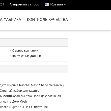
Отправить запрос
Russian
207
А ФАБРИКА
КОНТРОЛЬ КАЧЕСТВА
Сервис компании
контактные данные
.8m,2m Ширина Raschel Mesh Shade Net Privacy
(Скрытый забор для защиты
ьности)
DIY Пластиковая обертка Поли Декоративная
я лента Деко Mesh
ности 60g/m2 рынка ЕС плетение