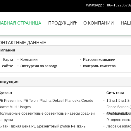
WhatsApp :
+86--13220678
ЛАВНАЯ СТРАНИЦА
ПРОДУКЦИЯ
О КОМПАНИИ
НАШ
ОНТАКТНЫЕ ДАННЫЕ
омпания
Карта
Компании
История компании
сайта:
Экскурсия по заводу
контроль качества
родукция
брезент
Сеть тени
PE Presenning PE Teloni Plachta Dekzeil Plandeka Cerade
1.2 м,1.5 м,1
Bache Multi-Usages
Fence Screen 
Полимерные брезентовые брезентовые навесы средней
конфиденциал
4",6",10",21"
нагрузки
Рождественска
Китай Низкая цена PE Брезентовый рулон Pe Ткань
Лесов безопас