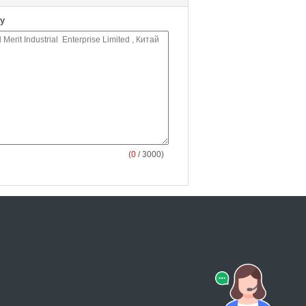
у
(
0
/ 3000)