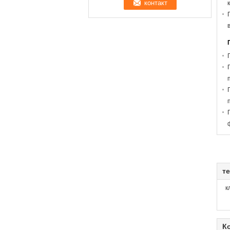
те
к
К