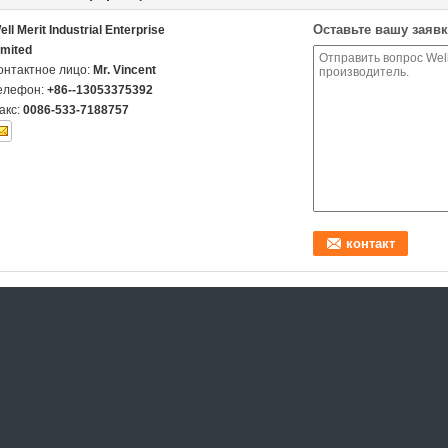
Оставьте вашу заявк
ell Merit Industrial Enterprise
imited
онтактное лицо:
Mr. Vincent
елефон:
+86--13053375392
акс:
0086-533-7188757