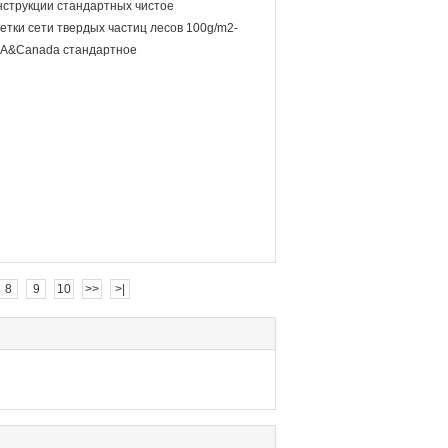
струкции стандартных чистое
тки сети твердых частиц лесов 100g/m2-
A&Canada стандартное
8
9
10
>>
>|